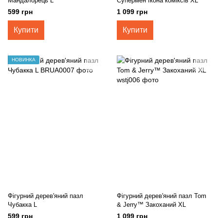
Мандалорець L
Супермен Ікона коміксів XL
599 грн
1 099 грн
Купити
Купити
НОВИНКА
Фігурний дерев'яний пазл
Фігурний дерев'яний пазл Tom
Чубакка L
& Jerry™ Закоханий XL
599 грн
1 099 грн