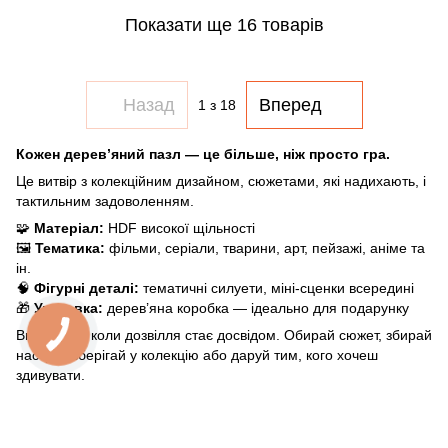
Показати ще 16 товарів
Назад
Вперед
1
з 18
Кожен дерев’яний пазл — це більше, ніж просто гра.
Це витвір з колекційним дизайном, сюжетами, які надихають, і
тактильним задоволенням.
🧩
Матеріал:
HDF високої щільності
🖼️
Тематика:
фільми, серіали, тварини, арт, пейзажі, аніме та
ін.
🧠
Фігурні деталі:
тематичні силуети, міні-сценки всередині
🎁
Упаковка:
дерев’яна коробка — ідеально для подарунку
Bramble — коли дозвілля стає досвідом. Обирай сюжет, збирай
настрій, зберігай у колекцію або даруй тим, кого хочеш
здивувати.