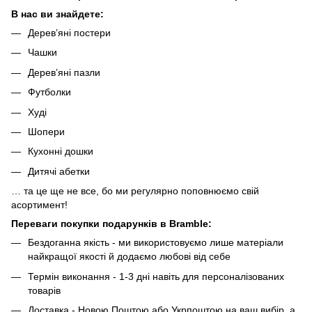
В нас ви знайдете:
Дерев’яні постери
Чашки
Дерев’яні пазли
Футболки
Худі
Шопери
Кухонні дошки
Дитячі абетки
… та це ще не все, бо ми регулярно поповнюємо свій
асортимент!
Переваги покупки подарунків в Bramble:
Бездоганна якість - ми використовуємо лише матеріали
найкращої якості й додаємо любові від себе
Термін виконання - 1-3 дні навіть для персоналізованих
товарів
Доставка - Новою Поштою або Укрпоштою на ваш вибір, а