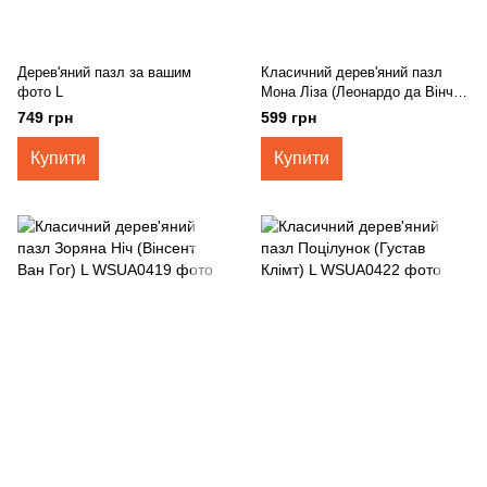
Дерев'яний пазл за вашим
Класичний дерев'яний пазл
фото L
Мона Ліза (Леонардо да Вінчі)
L
749 грн
599 грн
Купити
Купити