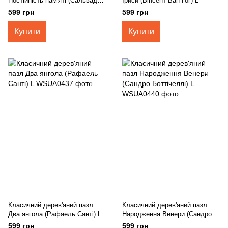
Постійність пам'яті (Сальвадор
Іриси (Вінсент Ван Гог) L
Далі) L
599 грн
599 грн
Купити
Купити
Класичний дерев'яний пазл
Класичний дерев'яний пазл
Два янгола (Рафаель Санті) L
Народження Венери (Сандро
Боттічеллі) L
599 грн
599 грн