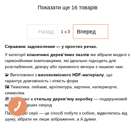
Показати ще 16 товарів
Назад
Вперед
1
з 3
Справжнє задоволення — у простих речах.
У категорії
класичних дерев’яних пазлів
ми зібрали моделі з
гармонійними композиціями, які ідеально підходять для
розслаблення, декору або приємного вечора з чашкою чаю.
🧩 Виготовлені з
високоякісного HDF-матеріалу
, що
гарантує довговічність і чіткість форм
🖼 Тематика: пейзажі, архітектура, картини, натюрморти,
символіка
🎁 Упаковані в
стильну дерев’яну коробку
— подарунковий
вигляд з перших секунд
Пазли з цієї серії — це спосіб побути з собою, відволіктись від
шуму, зібрати не лише зображення, а й думки.