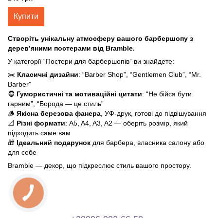
Купити
Створіть унікальну атмосферу вашого барбершопу з
дерев’яними постерами від Bramble.
У категорії “Постери для барбершопів” ви знайдете:
✂️
Класичні дизайни
: “Barber Shop”, “Gentlemen Club”, “Mr.
Barber”
🧔
Гумористичні та мотиваційні цитати
: “Не бійся бути
гарним”, “Борода — це стиль”
🪵
Якісна березова фанера
, УФ-друк, готові до підвішування
📐
Різні формати
: A5, A4, A3, A2 — оберіть розмір, який
підходить саме вам
🎁
Ідеальний подарунок
для барбера, власника салону або
для себе
Bramble — декор, що підкреслює стиль вашого простору.