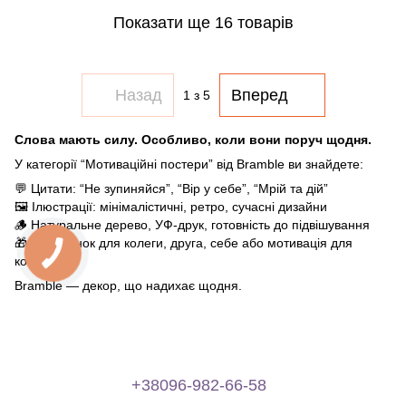
Показати ще 16 товарів
Назад
Вперед
1
з 5
Слова мають силу. Особливо, коли вони поруч щодня.
У категорії “Мотиваційні постери” від Bramble ви знайдете:
💬 Цитати: “Не зупиняйся”, “Вір у себе”, “Мрій та дій”
🖼️ Ілюстрації: мінімалістичні, ретро, сучасні дизайни
🪵 Натуральне дерево, УФ-друк, готовність до підвішування
🎁 Подарунок для колеги, друга, себе або мотивація для
команди
Bramble — декор, що надихає щодня.
+38096-982-66-58