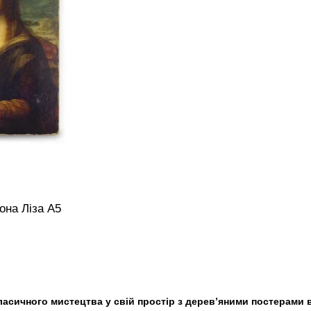
она Ліза А5
ласичного мистецтва у свій простір з дерев’яними постерами в