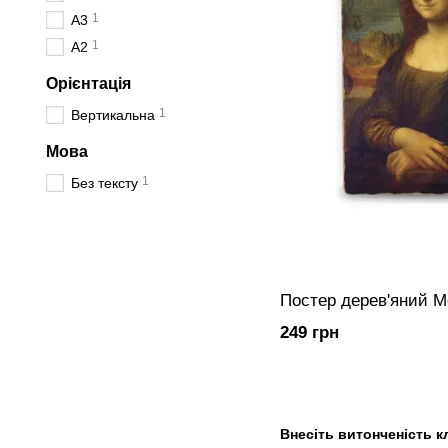
1
А3
1
А2
Орієнтація
1
Вертикальна
Мова
1
Без тексту
Постер дерев'яний М
249 грн
Внесіть витонченість к