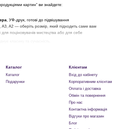
епродукціями картин” ви знайдете:
ера
, УФ-друк, готові до підвішування
4, A3, A2 — оберіть розмір, який підходить саме вам
к
для поціновувачів мистецтва або для себе
нує класику та сучасність.
Каталог
Клієнтам
Каталог
Вхід до кабінету
Подарунки
Корпоративним клієнтам
Оплата і доставка
Обмін та повернення
Про нас
Контактна інформація
Відгуки про магазин
Блог