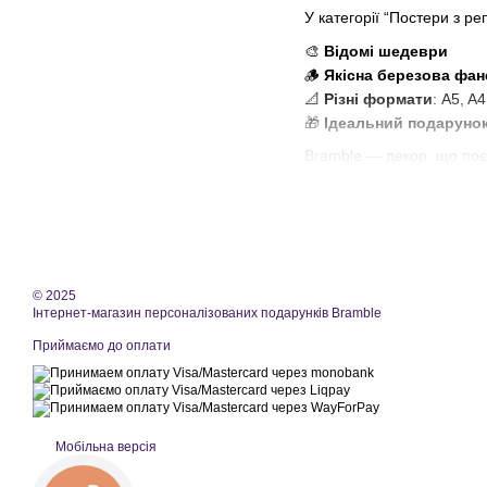
У категорії “Постери з р
🎨
Відомі шедеври
🪵
Якісна березова фан
📐
Різні формати
: A5, A
🎁
Ідеальний подаруно
Bramble — декор, що поєд
© 2025
Інтернет-магазин персоналізованих подарунків Bramble
Приймаємо до оплати
Мобільна версія