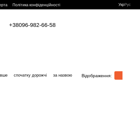
Укр
Рус
ерта
Політика конфіденційності
+38096-982-66-58
евше
спочатку дорожчі
за назвою
Відображення: