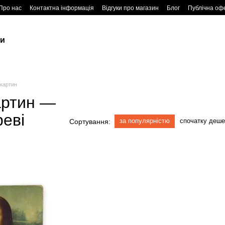
Про нас
Контактна інформація
Відгуки про магазин
Блог
Публічна оф
ки
 картин
артин —
реві
за популярністю
спочатку деш
Сортування: