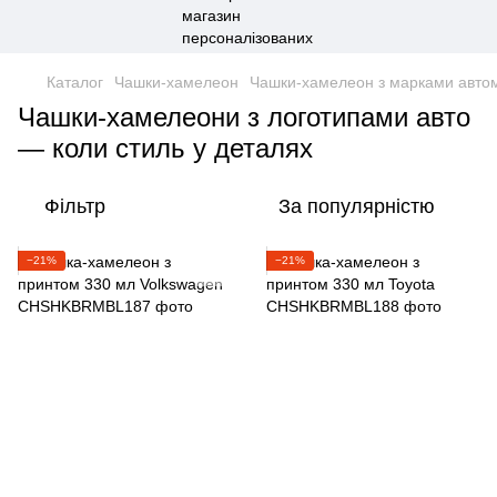
Каталог
Чашки-хамелеон
Чашки-хамелеон з марками автом
Чашки-хамелеони з логотипами авто
— коли стиль у деталях
Фільтр
За популярністю
−21%
−21%