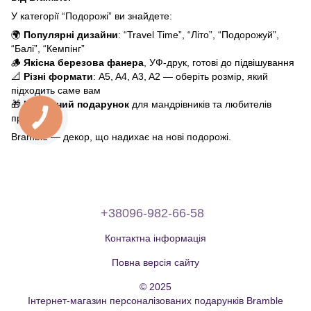
У категорії “Подорожі” ви знайдете:
🌍
Популярні дизайни
: “Travel Time”, “Літо”, “Подорожуй”,
“Балі”, “Кемпінг”
🪵
Якісна березова фанера
, УФ-друк, готові до підвішування
📐
Різні формати
: A5, A4, A3, A2 — оберіть розмір, який
підходить саме вам
🎁
Ідеальний подарунок
для мандрівників та любителів
пригод
Bramble — декор, що надихає на нові подорожі.
+38096-982-66-58
Контактна інформація
Повна версія сайту
© 2025
Інтернет-магазин персоналізованих подарунків Bramble