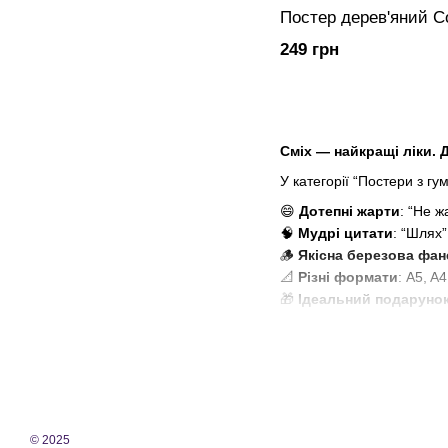
Постер дерев'яний С
249 грн
Сміх — найкращі ліки. 
У категорії “Постери з гу
😄
Дотепні жарти
: “Не ж
🧠
Мудрі цитати
: “Шлях
🪵
Якісна березова фан
📐
Різні формати
: A5, A
🎁
Ідеальний подаруно
Bramble — декор, що да
© 2025