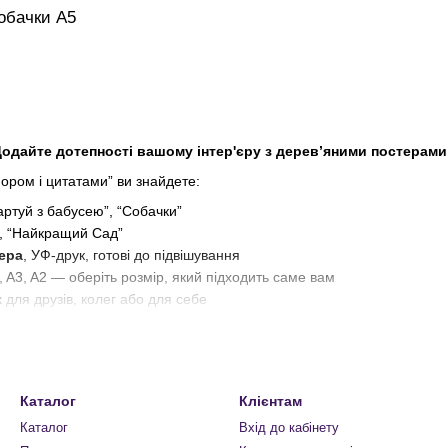
обачки А5
Додайте дотепності вашому інтер'єру з дерев’яними постерами 
мором і цитатами” ви знайдете:
артуй з бабусею”, “Собачки”
”, “Найкращий Сад”
ера
, УФ-друк, готові до підвішування
4, A3, A2 — оберіть розмір, який підходить саме вам
к
для друзів, колег або для себе
рує посмішки щодня.
Каталог
Клієнтам
Каталог
Вхід до кабінету