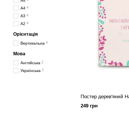
A5
4
А4
4
А3
4
А2
Орієнтація
4
Вертикальна
Мова
2
Англійська
2
Українська
Постер дерев'яний 
249 грн