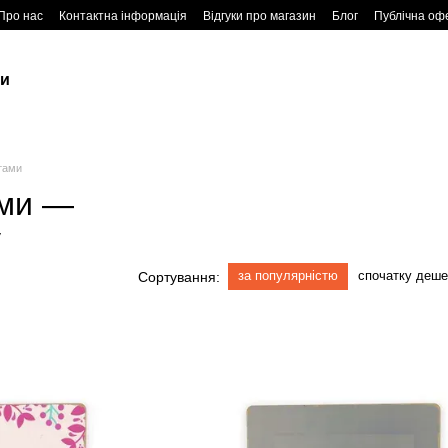
Про нас
Контактна інформація
Відгуки про магазин
Блог
Публічна оф
ки
тами
ами —
у
за популярністю
спочатку деш
Сортування: