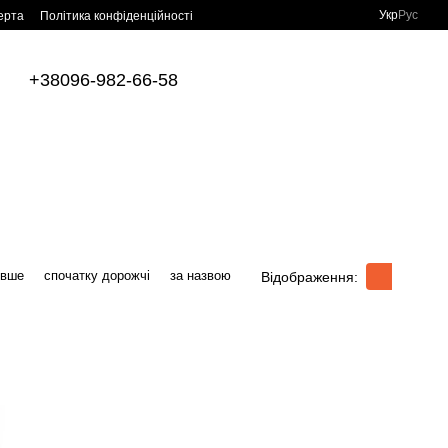
Укр
Рус
ерта
Політика конфіденційності
+38096-982-66-58
евше
спочатку дорожчі
за назвою
Відображення: