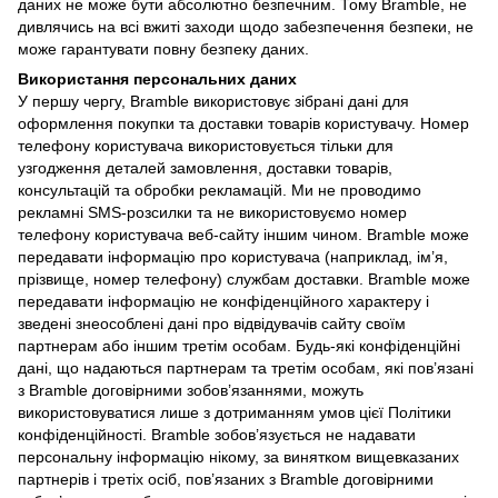
даних не може бути абсолютно безпечним. Тому Bramble, не
дивлячись на всі вжиті заходи щодо забезпечення безпеки, не
може гарантувати повну безпеку даних.
Використання персональних даних
У першу чергу, Bramble використовує зібрані дані для
оформлення покупки та доставки товарів користувачу. Номер
телефону користувача використовується тільки для
узгодження деталей замовлення, доставки товарів,
консультацій та обробки рекламацій. Ми не проводимо
рекламні SMS-розсилки та не використовуємо номер
телефону користувача веб-сайту іншим чином. Bramble може
передавати інформацію про користувача (наприклад, ім’я,
прізвище, номер телефону) службам доставки. Bramble може
передавати інформацію не конфіденційного характеру і
зведені знеособлені дані про відвідувачів сайту своїм
партнерам або іншим третім особам. Будь-які конфіденційні
дані, що надаються партнерам та третім особам, які пов’язані
з Bramble договірними зобов’язаннями, можуть
використовуватися лише з дотриманням умов цієї Політики
конфіденційності. Bramble зобов’язується не надавати
персональну інформацію нікому, за винятком вищевказаних
партнерів і третіх осіб, пов’язаних з Bramble договірними