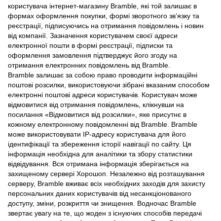
користувача інтернет-магазину Bramble, які той залишає в
формах оформлення покупки, формі зворотного зв’язку та
реєстрації, підписуючись на отримання повідомлень і новин
від компанії. Зазначення користувачем своєї адреси
електронної пошти в формі реєстрації, підписки та
оформлення замовлення підтверджує його згоду на
отримання електронних повідомлень від Bramble.
Bramble залишає за собою право проводити інформаційні
поштові розсилки, використовуючи зібрані вказаним способом
електронні поштові адреси користувачів. Користувач може
відмовитися від отримання повідомлень, клікнувши на
посилання «Відмовитися від розсилки», яке присутнє в
кожному електронному повідомленні від Bramble. Bramble
може використовувати IP-адресу користувача для його
ідентифікації та збереження історії навігації по сайту. Ця
інформація необхідна для аналітики та збору статистики
відвідування. Вся отримана інформація зберігається на
захищеному сервері Хорошоп. Незалежно від розташування
серверу, Bramble вживає всіх необхідних заходів для захисту
персональних даних користувачів від несанкціонованого
доступу, зміни, розкриття чи знищення. Водночас Bramble
звертає увагу на те, що жоден з існуючих способів передачі