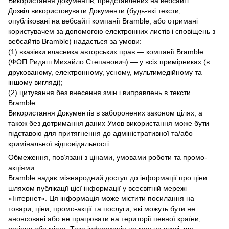
Використання документів, представлених на вебсайті
Дозвіл використовувати Документи (будь-які тексти,
опубліковані на вебсайті компанії Bramble, або отримані
користувачем за допомогою електронних листів і сповіщень з
вебсайтів Bramble) надається за умови:
(1) вказівки власника авторських прав — компанії Bramble
(ФОП Ридаш Михайло Степанович) — у всіх примірниках (в
друкованому, електронному, усному, мультимедійному та
іншому вигляді);
(2) цитування без внесення змін і виправлень в тексти
Bramble.
Використання Документів в заборонених законом цілях, а
також без дотримання даних Умов використання може бути
підставою для притягнення до адміністративної та/або
кримінальної відповідальності.
Обмеження, пов’язані з цінами, умовами роботи та промо-
акціями
Bramble надає міжнародний доступ до інформації про ціни
шляхом публікації цієї інформації у всесвітній мережі
«Інтернет». Ця інформація може містити посилання на
товари, ціни, промо-акції та послуги, які можуть бути не
анонсовані або не працювати на території певної країни,