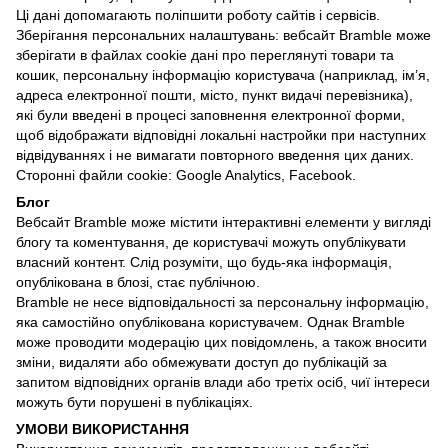
Ці дані допомагають поліпшити роботу сайтів і сервісів.
Зберігання персональних налаштувань: вебсайт Bramble може
зберігати в файлах cookie дані про переглянуті товари та
кошик, персональну інформацію користувача (наприклад, ім’я,
адреса електронної пошти, місто, пункт видачі перевізника),
які були введені в процесі заповнення електронної форми,
щоб відображати відповідні локальні настройки при наступних
відвідуваннях і не вимагати повторного введення цих даних.
Сторонні файли cookie: Google Analytics, Facebook.
Блог
Вебсайт Bramble може містити інтерактивні елементи у вигляді
блогу та коментування, де користувачі можуть опублікувати
власний контент. Слід розуміти, що будь-яка інформація,
опублікована в блозі, стає публічною.
Bramble не несе відповідальності за персональну інформацію,
яка самостійно опублікована користувачем. Однак Bramble
може проводити модерацію цих повідомлень, а також вносити
зміни, видаляти або обмежувати доступ до публікацій за
запитом відповідних органів влади або третіх осіб, чиї інтереси
можуть бути порушені в публікаціях.
УМОВИ ВИКОРИСТАННЯ