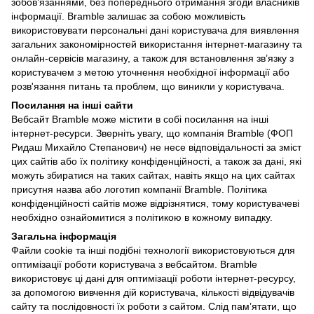
зобов’язаннями, без попереднього отримання згоди власників
інформації. Bramble залишає за собою можливість
використовувати персональні дані користувача для виявлення
загальних закономірностей використання інтернет-магазину та
онлайн-сервісів магазину, а також для встановлення зв’язку з
користувачем з метою уточнення необхідної інформації або
розв'язання питань та проблем, що виникли у користувача.
Посилання на інші сайти
Вебсайт Bramble може містити в собі посилання на інші
інтернет-ресурси. Зверніть увагу, що компанія Bramble (ФОП
Ридаш Михайло Степанович) не несе відповідальності за зміст
цих сайтів або їх політику конфіденційності, а також за дані, які
можуть збиратися на таких сайтах, навіть якщо на цих сайтах
присутня назва або логотип компанії Bramble. Політика
конфіденційності сайтів може відрізнятися, тому користувачеві
необхідно ознайомитися з політикою в кожному випадку.
Загальна інформація
Файли cookie та інші подібні технології використовуються для
оптимізації роботи користувача з вебсайтом. Bramble
використовує ці дані для оптимізації роботи інтернет-ресурсу,
за допомогою вивчення дій користувача, кількості відвідувачів
сайту та послідовності їх роботи з сайтом. Слід пам’ятати, що