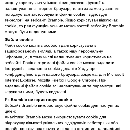
якщо у користувача увімкнені вищевказані функції та
налаштування в інтернет-браузері, то він за замовчуванням
погоджується застосовувати файли cookie і відповідні
технології на вебсайті Bramble. Якщо користувач відключає
cookie, то ряд функціональних можливостей вебсайту Bramble
можуть бути недоступними.
Файли cookie
Файл cookie містить особисті дані користувача в
зашифрованому вигляді, а також іншу персональну
інформацію, в тому числі налаштування користувача на
вебсайті. Раніше отримані файли cookie можна видалити.
Інструкції з видалення cookie додані в Угоду про
конфіденційність для вашого браузера, зокрема, для Microsoft
Internet Explorer, Mozilla Firefox і Google Chrome. При
видаленні файлів cookie всі налаштування та параметри, які
керували ними, будуть видалені.
Як Bramble використовує cookie
Вебсайт Bramble використовує файли cookie для наступних
цілей:
Аналiтика: Bramble може використовувати cookie для
підрахунку кількості унікальних відвідувачів вебсторінки або
онлайн-сервісу, враховувати ці дані в статистиці та аналітиці.