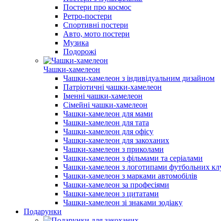
Постери про космос
Ретро-постери
Спортивні постери
Авто, мото постери
Музика
Подорожі
Чашки-хамелеон
Чашки-хамелеон з індивідуальним дизайном
Патріотичні чашки-хамелеон
Іменні чашки-хамелеон
Сімейні чашки-хамелеон
Чашки-хамелеон для мами
Чашки-хамелеон для тата
Чашки-хамелеон для офісу
Чашки-хамелеон для закоханих
Чашки-хамелеон з приколами
Чашки-хамелеон з фільмами та серіалами
Чашки-хамелеон з логотипами футбольних кл
Чашки-хамелеон з марками автомобілів
Чашки-хамелеон за професіями
Чашки-хамелеон з цитатами
Чашки-хамелеон зі знаками зодіаку
Подарунки