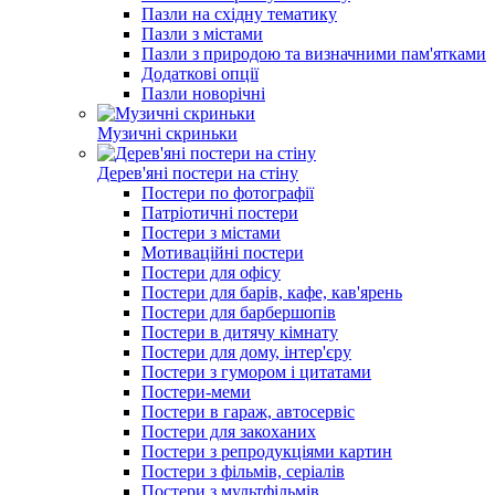
Пазли на східну тематику
Пазли з містами
Пазли з природою та визначними пам'ятками
Додаткові опції
Пазли новорічні
Музичні скриньки
Дерев'яні постери на стіну
Постери по фотографії
Патріотичні постери
Постери з містами
Мотиваційні постери
Постери для офісу
Постери для барів, кафе, кав'ярень
Постери для барбершопів
Постери в дитячу кімнату
Постери для дому, інтер'єру
Постери з гумором і цитатами
Постери-меми
Постери в гараж, автосервіс
Постери для закоханих
Постери з репродукціями картин
Постери з фільмів, серіалів
Постери з мультфільмів