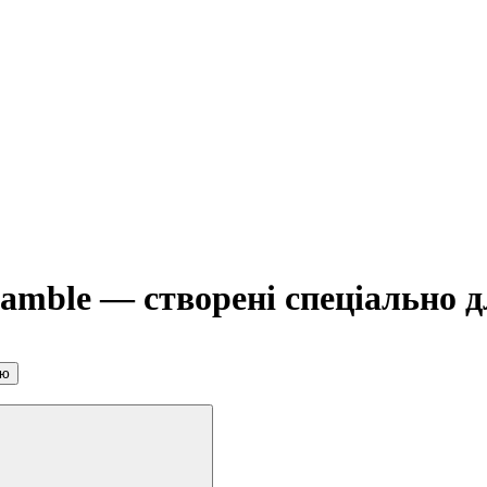
amble — створені спеціально д
ою