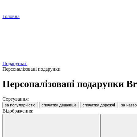
Головна
Подарунки
Персоналізовані подарунки
Персоналізовані подарунки Br
Сортування:
за популярністю
спочатку дешевше
спочатку дорожчі
за назв
Відображення: