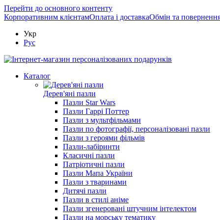
Перейти до основного контенту
Корпоративним клієнтам
Оплата і доставка
Обмін та поверненн
Укр
Рус
Каталог
Дерев'яні пазли
Пазли Star Wars
Пазли Гаррі Поттер
Пазли з мультфільмами
Пазли по фотографії, персоналізовані пазли
Пазли з героями фільмів
Пазли-лабіринти
Класичні пазли
Патріотичні пазли
Пазли Мапа України
Пазли з тваринами
Дитячі пазли
Пазли в стилі аніме
Пазли згенеровані штучним інтелектом
Пазли на морську тематику