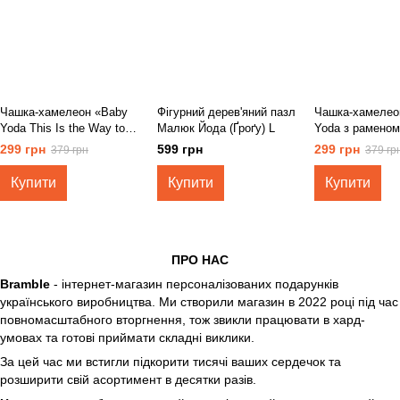
Чашка-хамелеон «Baby
Фігурний дерев'яний пазл
Чашка-хамелео
Yoda This Is the Way to
Малюк Йода (Ґроґу) L
Yoda з раменом
Caffeine» з блискітками,
блискітками, 3
299 грн
599 грн
299 грн
379 грн
379 гр
330 мл
Купити
Купити
Купити
ПРО НАС
Bramble
- інтернет-магазин персоналізованих подарунків
українського виробництва. Ми створили магазин в 2022 році під час
повномасштабного вторгнення, тож звикли працювати в хард-
умовах та готові приймати складні виклики.
За цей час ми встигли підкорити тисячі ваших сердечок та
розширити свій асортимент в десятки разів.