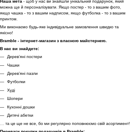
Наша мета
- щоб у нас ви знайшли унікальний подарунок, який
можна ще й персоналізувати. Якщо постер - то з вашим фото,
якщо чашка - то з вашим надписом, якщо футболка - то з вашим
принтом.
Ми виконаємо будь-яке індивідуальне замовлення швидко та
якісно!
Bramble - інтернет-магазин з власною майстернею.
В нас ви знайдете:
Дерев’яні постери
Чашки
Дерев’яні пазли
Футболки
Худі
Шопери
Кухонні дошки
Дитячі абетки
… та це ще не все, бо ми регулярно поповнюємо свій асортимент!
Переваги покупки подарунків в Bramble: