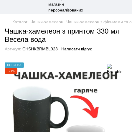
Каталог
Чашки-хамелеон
Чашки-хамелеон з фільмами та с
Чашка-хамелеон з принтом 330 мл
Весела вода
Артикул:
CHSHKBRMBL923
Написати відгук
НОВИНКА
−21%