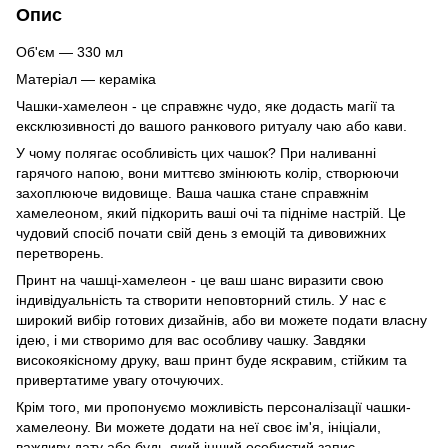
Опис
Об'єм — 330 мл
Матеріал — кераміка
Чашки-хамелеон - це справжнє чудо, яке додасть магії та
ексклюзивності до вашого ранкового ритуалу чаю або кави.
У чому полягає особливість цих чашок? При наливанні
гарячого напою, вони миттєво змінюють колір, створюючи
захоплююче видовище. Ваша чашка стане справжнім
хамелеоном, який підкорить ваші очі та підніме настрій. Це
чудовий спосіб почати свій день з емоцій та дивовижних
перетворень.
Принт на чашці-хамелеон - це ваш шанс виразити свою
індивідуальність та створити неповторний стиль. У нас є
широкий вибір готових дизайнів, або ви можете подати власну
ідею, і ми створимо для вас особливу чашку. Завдяки
високоякісному друку, ваш принт буде яскравим, стійким та
привертатиме увагу оточуючих.
Крім того, ми пропонуємо можливість персоналізації чашки-
хамелеону. Ви можете додати на неї своє ім'я, ініціали,
важливу дату або будь-який інший особистий запис.