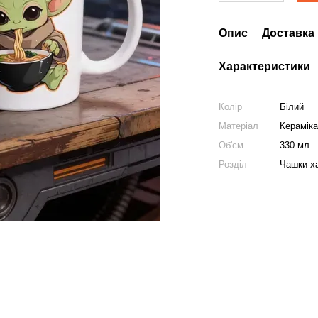
Опис
Доставка
Характеристики
Колір
Білий
Матеріал
Керамік
Об'єм
330 мл
Розділ
Чашки-х