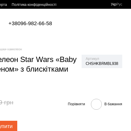
Укр
Рус
ерта
Політика конфіденційності
+38096-982-66-58
ашки-хамелеон
леон Star Wars «Baby
Артикул
CHSHKBRMBL938
еном» з блискітками
9 грн
Порівняти
В бажання
упити