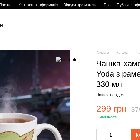
Про нас
Контактна інформація
Відгуки про магазин
Блог
Публічна оф
ки
Головна
Каталог
Ч
Чашка-хаме
Yoda з рам
330 мл
Написати відгук
299 грн
37
В наявності
К