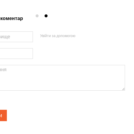
 коментар
Увійти за допомогою
и