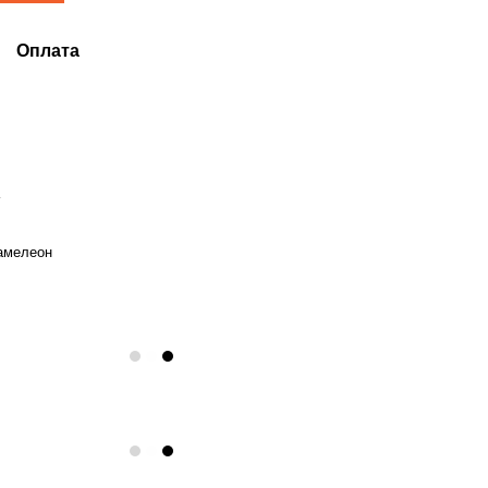
Оплата
а
амелеон