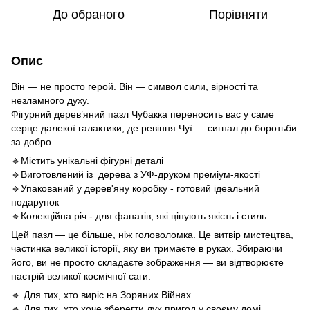
До обраного
Порівняти
Опис
Він — не просто герой. Він — символ сили, вірності та
незламного духу.
Фігурний дерев’яний пазл Чубакка переносить вас у саме
серце далекої галактики, де ревіння Чуї — сигнал до боротьби
за добро.
🔹Містить унікальні фігурні деталі
🔹Виготовлений із дерева з УФ-друком преміум-якості
🔹Упакований у дерев'яну коробку - готовий ідеальний
подарунок
🔹Колекційна річ - для фанатів, які цінують якість і стиль
Цей пазл — це більше, ніж головоломка. Це витвір мистецтва,
частинка великої історії, яку ви тримаєте в руках. Збираючи
його, ви не просто складаєте зображення — ви відтворюєте
настрій великої космічної саги.
🔹 Для тих, хто виріс на Зоряних Війнах
🔹 Для тих, хто хоче зберегти дух пригод у своєму домі