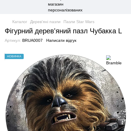
Каталог
Дерев'яні пазли
Пазли Star Wars
Фігурний дерев'яний пазл Чубакка L
Артикул:
BRUA0007
Написати відгук
НОВИНКА