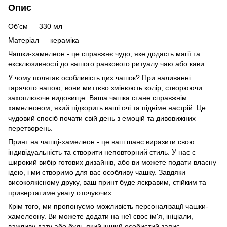
Опис
Об'єм — 330 мл
Матеріал — кераміка
Чашки-хамелеон - це справжнє чудо, яке додасть магії та
ексклюзивності до вашого ранкового ритуалу чаю або кави.
У чому полягає особливість цих чашок? При наливанні
гарячого напою, вони миттєво змінюють колір, створюючи
захоплююче видовище. Ваша чашка стане справжнім
хамелеоном, який підкорить ваші очі та підніме настрій. Це
чудовий спосіб почати свій день з емоцій та дивовижних
перетворень.
Принт на чашці-хамелеон - це ваш шанс виразити свою
індивідуальність та створити неповторний стиль. У нас є
широкий вибір готових дизайнів, або ви можете подати власну
ідею, і ми створимо для вас особливу чашку. Завдяки
високоякісному друку, ваш принт буде яскравим, стійким та
привертатиме увагу оточуючих.
Крім того, ми пропонуємо можливість персоналізації чашки-
хамелеону. Ви можете додати на неї своє ім'я, ініціали,
важливу дату або будь-який інший особистий запис.