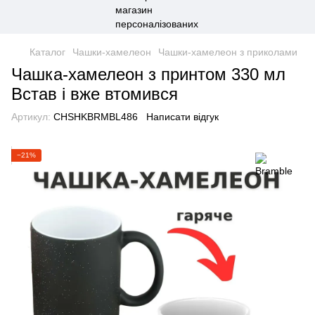
Каталог
Чашки-хамелеон
Чашки-хамелеон з приколами
Чашка-хамелеон з принтом 330 мл
Встав і вже втомився
Артикул:
CHSHKBRMBL486
Написати відгук
−21%