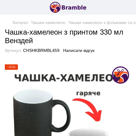
Каталог
Чашки-хамелеон
Чашки-хамелеон з фільмами та с
Чашка-хамелеон з принтом 330 мл
Венздей
Артикул:
CHSHKBRMBL459
Написати відгук
−21%