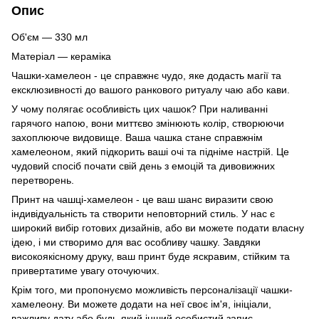
Опис
Об'єм — 330 мл
Матеріал — кераміка
Чашки-хамелеон - це справжнє чудо, яке додасть магії та
ексклюзивності до вашого ранкового ритуалу чаю або кави.
У чому полягає особливість цих чашок? При наливанні
гарячого напою, вони миттєво змінюють колір, створюючи
захоплююче видовище. Ваша чашка стане справжнім
хамелеоном, який підкорить ваші очі та підніме настрій. Це
чудовий спосіб почати свій день з емоцій та дивовижних
перетворень.
Принт на чашці-хамелеон - це ваш шанс виразити свою
індивідуальність та створити неповторний стиль. У нас є
широкий вибір готових дизайнів, або ви можете подати власну
ідею, і ми створимо для вас особливу чашку. Завдяки
високоякісному друку, ваш принт буде яскравим, стійким та
привертатиме увагу оточуючих.
Крім того, ми пропонуємо можливість персоналізації чашки-
хамелеону. Ви можете додати на неї своє ім'я, ініціали,
важливу дату або будь-який інший особистий запис.