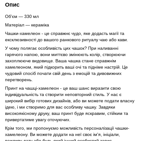
Опис
Об'єм — 330 мл
Матеріал — кераміка
Чашки-хамелеон - це справжнє чудо, яке додасть магії та
ексклюзивності до вашого ранкового ритуалу чаю або кави.
У чому полягає особливість цих чашок? При наливанні
гарячого напою, вони миттєво змінюють колір, створюючи
захоплююче видовище. Ваша чашка стане справжнім
хамелеоном, який підкорить ваші очі та підніме настрій. Це
чудовий спосіб почати свій день з емоцій та дивовижних
перетворень.
Принт на чашці-хамелеон - це ваш шанс виразити свою
індивідуальність та створити неповторний стиль. У нас є
широкий вибір готових дизайнів, або ви можете подати власну
ідею, і ми створимо для вас особливу чашку. Завдяки
високоякісному друку, ваш принт буде яскравим, стійким та
привертатиме увагу оточуючих.
Крім того, ми пропонуємо можливість персоналізації чашки-
хамелеону. Ви можете додати на неї своє ім'я, ініціали,
важливу дату або будь-який інший особистий запис.