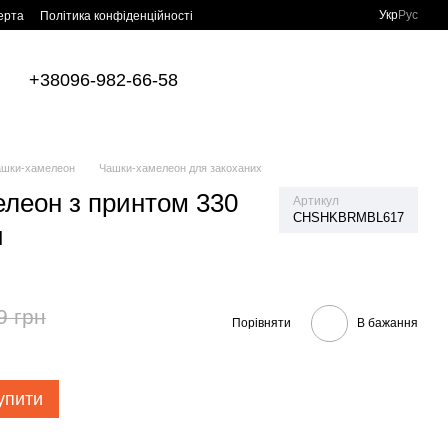
Укр
Рус
ерта
Політика конфіденційності
+38096-982-66-58
ашки-хамелеон
Чашки-хамелеон для закоханих
леон з принтом 330
Артикул
CHSHKBRMBL617
u
9 грн
Порівняти
В бажання
упити