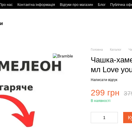
Про нас
Контактна інформація
Відгуки про магазин
Блог
Публічна оф
ки
Головна
Каталог
Ч
Чашка-хаме
мл Love yo
Написати відгук
299 грн
37
В наявності
К