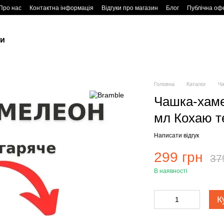
Про нас
Контактна інформація
Відгуки про магазин
Блог
Публічна оф
ки
Головна
Каталог
Ч
Чашка-хаме
мл Кохаю т
Написати відгук
299 грн
37
В наявності
К