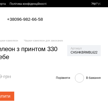
Укр
Рус
ерта
Політика конфіденційності
+38096-982-66-58
ашки-хамелеон
Чашки-хамелеон для закоханих
леон з принтом 330
Артикул
CHSHKBRMBL622
ебе
9 грн
Порівняти
В бажання
упити