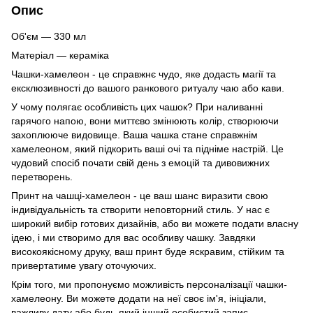
Опис
Об'єм — 330 мл
Матеріал — кераміка
Чашки-хамелеон - це справжнє чудо, яке додасть магії та
ексклюзивності до вашого ранкового ритуалу чаю або кави.
У чому полягає особливість цих чашок? При наливанні
гарячого напою, вони миттєво змінюють колір, створюючи
захоплююче видовище. Ваша чашка стане справжнім
хамелеоном, який підкорить ваші очі та підніме настрій. Це
чудовий спосіб почати свій день з емоцій та дивовижних
перетворень.
Принт на чашці-хамелеон - це ваш шанс виразити свою
індивідуальність та створити неповторний стиль. У нас є
широкий вибір готових дизайнів, або ви можете подати власну
ідею, і ми створимо для вас особливу чашку. Завдяки
високоякісному друку, ваш принт буде яскравим, стійким та
привертатиме увагу оточуючих.
Крім того, ми пропонуємо можливість персоналізації чашки-
хамелеону. Ви можете додати на неї своє ім'я, ініціали,
важливу дату або будь-який інший особистий запис.