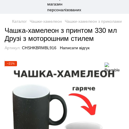
Каталог
Чашки-хамелеон
Чашки-хамелеон з приколами
Чашка-хамелеон з принтом 330 мл
Друзі з моторошним стилем
Артикул:
CHSHKBRMBL916
Написати відгук
−21%