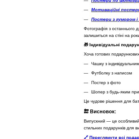
Постери по фотогра
Мотиваційні постер
Постери з гумором 
Фотографія з останнього д
залишиться на стіні на рок
🎁 Індивідуальні подару
Хоча готових подарункових
Чашку з індивідуальни
Футболку з написом
Постер з фото
Шопер з будь-яким пр
Це чудове рішення для бать
🔚 Висновок:
Випускний — це особливий 
стильних подарунків для ви
🔗 Переглянути всі пода