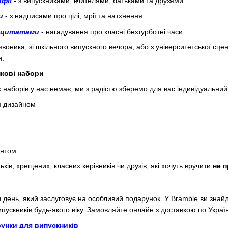
фії
- з випускниками, вчителями, батьками та друзями
и
- з надписами про цілі, мрії та натхнення
і цитатами
- нагадування про класні безтурботні часи
звоника, зі шкільного випускного вечора, або з університетської с
и.
нкові набори
 наборів у нас немає, ми з радістю зберемо для вас індивідуальний
м дизайном
интом
ків, хрещених, класних керівників чи друзів, які хочуть вручити
не п
день, який заслуговує на особливий подарунок. У Bramble ви знайд
пускників будь-якого віку. Замовляйте онлайн з доставкою по Україн
рунки для випускників