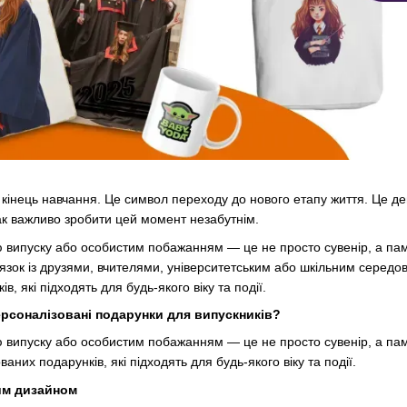
кінець навчання. Це символ переходу до нового етапу життя. Це ден
ак важливо зробити цей момент незабутнім.
 випуску або особистим побажанням — це не просто сувенір, а пам’
в’язок із друзями, вчителями, університетським або шкільним серед
, які підходять для будь-якого віку та події.
рсоналізовані подарунки для випускників?
 випуску або особистим побажанням — це не просто сувенір, а пам’
аних подарунків, які підходять для будь-якого віку та події.
им дизайном