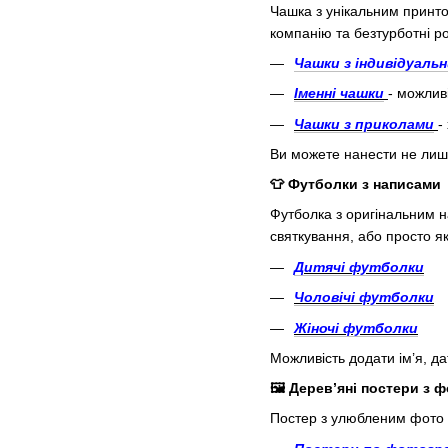
Чашка з унікальним принто
компанію та безтурботні р
Чашки з індивідуаль
Іменні чашки
- можлив
Чашки з приколами
-
Ви можете нанести не лише 
👕 Футболки з написами
Футболка з оригінальним н
святкування, або просто я
Дитячі футболки
Чоловічі футболки
Жіночі футболки
Можливість додати ім’я, д
🖼️ Дерев’яні постери з 
Постер з улюбленим фото 