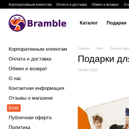
Перейти к основному контенту
Корпоративным клиентам
Оплата и доставка
Обмен и возврат
О 
Каталог
Подарки
Корпоративным клиентам
Главная
Блог
Лучшие идеи
Подарки дл
Оплата и доставка
Обмен и возврат
28 мая 2025
О нас
Контактная информация
Отзывы о магазине
Блог
Публичная оферта
Политика