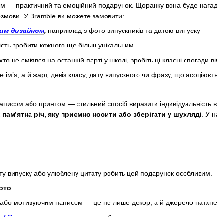
м — практичний та емоційний подарунок. Щоранку вона буде нагаду
озмови. У Bramble ви можете замовити:
ним дизайном
,
наприклад з фото випускників та датою випуску
ість зробити кожного ще більш унікальним
 хто не сміявся на останній парті у школі, зробіть ці класні спогади в
ім’я, а й жарт, девіз класу, дату випускного чи фразу, що асоціює
аписом або принтом — стильний спосіб виразити індивідуальність ви
к
пам’ятна річ, яку приємно носити або зберігати у шухляді
. У 
ату випуску або улюблену цитату робить цей подарунок особливим.
фото
або мотивуючим написом — це не лише декор, а й джерело натхнен