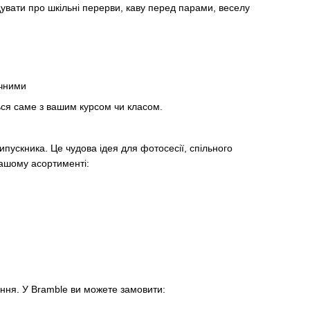
вати про шкільні перерви, каву перед парами, веселу
ічними
ться саме з вашим курсом чи класом.
пускника. Це чудова ідея для фотосесії, спільного
нашому асортименті:
ня. У Bramble ви можете замовити: