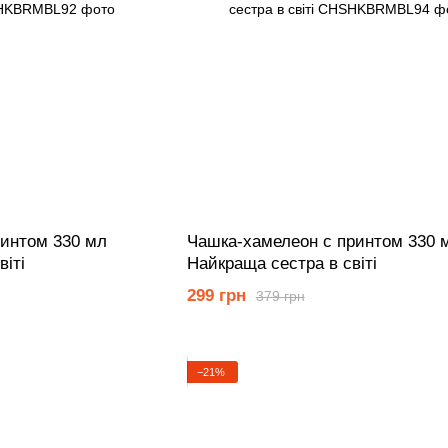
ринтом 330 мл
Чашка-хамелеон с принтом 330 
іті
Найкраща сестра в світі
299 грн
379 грн
−21%