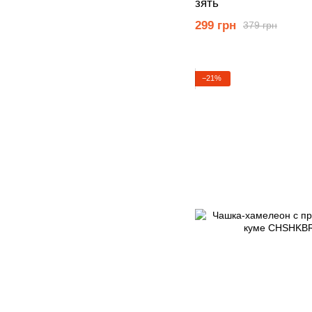
зять
299 грн
379 грн
−21%