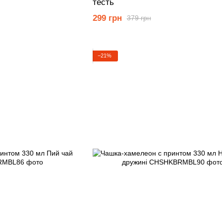
тесть
299 грн
379 грн
−21%