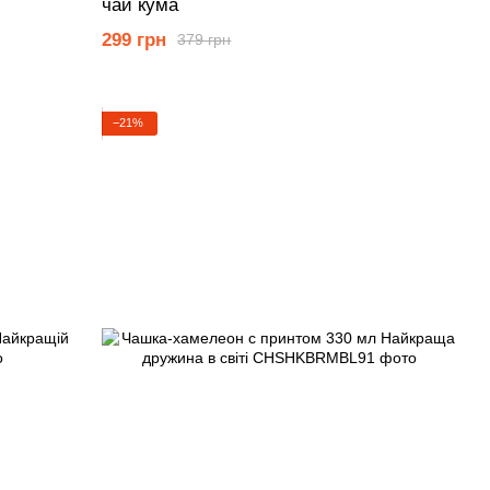
чай кума
299 грн
379 грн
−21%