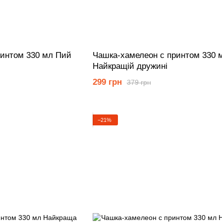
ринтом 330 мл Пий
Чашка-хамелеон с принтом 330 
Найкращій дружині
299 грн
379 грн
−21%