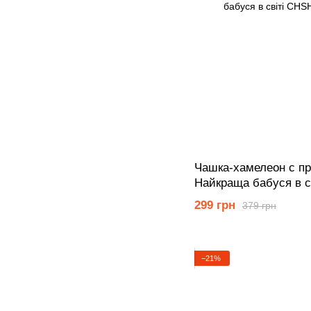
Чашка-хамелеон с п
Найкраща бабуся в св
299 грн
379 грн
−21%