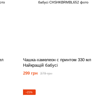
мл
Чашка-хамелеон с принтом 330 мл
Найкращій бабусі
299 грн
379 грн
−21%