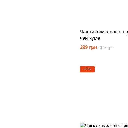
Чашка-хамелеон с п
чай куме
299 грн
379 грн
−21%