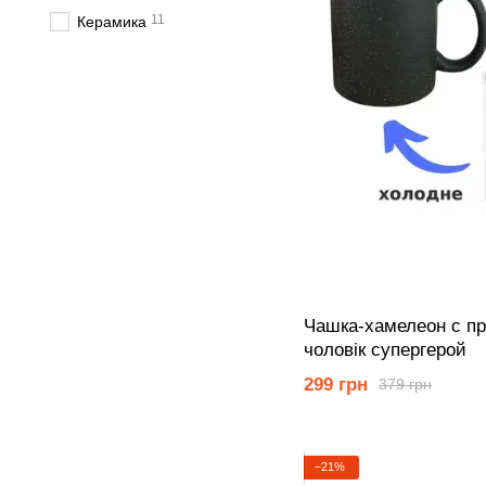
11
Керамика
Чашка-хамелеон с пр
чоловік супергерой
299 грн
379 грн
−21%