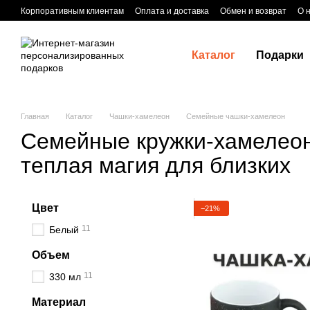
Перейти к основному контенту
Корпоративным клиентам
Оплата и доставка
Обмен и возврат
О 
Каталог
Подарки
Главная
Каталог
Чашки-хамелеон
Семейные чашки-хамелеон
Семейные кружки-хамелео
теплая магия для близких
Цвет
−21%
11
Белый
Объем
11
330 мл
Материал