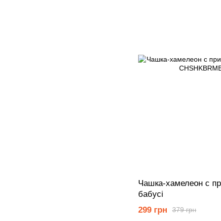
Чашка-хамелеон с п
бабусі
299 грн
379 грн