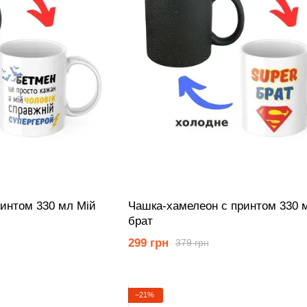
интом 330 мл Мій
Чашка-хамелеон с принтом 330 
брат
299 грн
379 грн
−21%