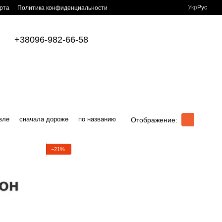
Укр
Рус
рта
Политика конфиденциальности
+38096-982-66-58
вле
сначала дороже
по названию
Отображение:
−21%