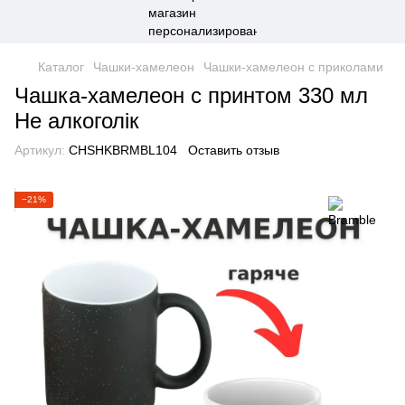
Каталог
Чашки-хамелеон
Чашки-хамелеон с приколами
Чашка-хамелеон с принтом 330 мл
Не алкоголік
Артикул:
CHSHKBRMBL104
Оставить отзыв
−21%