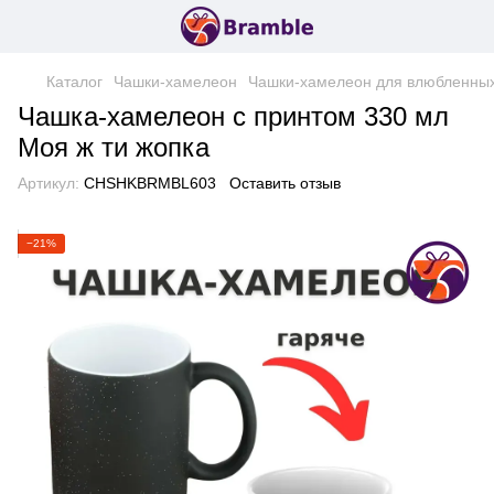
Каталог
Чашки-хамелеон
Чашки-хамелеон для влюбленны
Чашка-хамелеон с принтом 330 мл
Моя ж ти жопка
Артикул:
CHSHKBRMBL603
Оставить отзыв
−21%